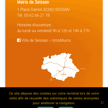
Mairie de Seissan
1 Place Carnot 32260 SEISSAN
Tél. 05 62 66 21 78
Horaires d’ouverture :
du lundi au vendredi 9h à 12h et 14h à 17h
Ville de Seissan
–
IntraMuros
Ce site dépose des cookies sur votre terminal lors de votre
Mentions légales | Crédits
|
Plan du site
visite afin de recueillir des statistiques de visites anonymes
pour améliorer la navigation.