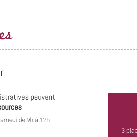
es
r
stratives peuvent
sources
samedi de 9h à 12h
3 pla