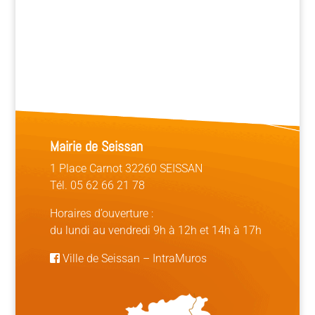
Mairie de Seissan
1 Place Carnot 32260 SEISSAN
Tél. 05 62 66 21 78
Horaires d’ouverture :
du lundi au vendredi 9h à 12h et 14h à 17h
Ville de Seissan
–
IntraMuros