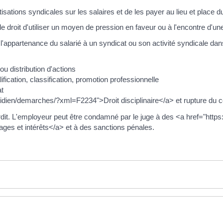
otisations syndicales sur les salaires et de les payer au lieu et place du
 droit d'utiliser un moyen de pression en faveur ou à l'encontre d'un
appartenance du salarié à un syndicat ou son activité syndicale dans
 distribution d'actions
fication, classification, promotion professionnelle
at
idien/demarches/?xml=F2234">Droit disciplinaire</a> et rupture du co
terdit. L'employeur peut être condamné par le juge à des <a href="http
 et intérêts</a> et à des sanctions pénales.