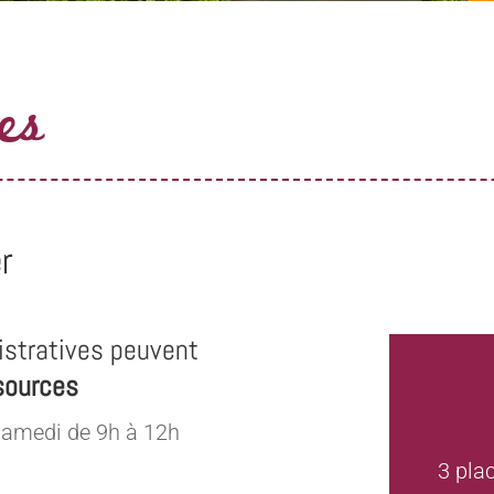
es
r
stratives peuvent
sources
samedi de 9h à 12h
3 pla