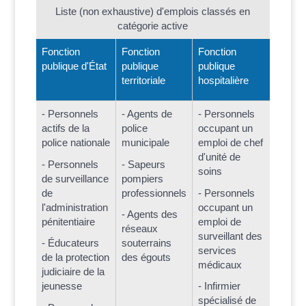
Liste (non exhaustive) d'emplois classés en
catégorie active
Fonction
Fonction
Fonction
publique d'État
publique
publique
territoriale
hospitalière
- Personnels
- Agents de
- Personnels
actifs de la
police
occupant un
police nationale
municipale
emploi de chef
d'unité de
- Personnels
- Sapeurs
soins
de surveillance
pompiers
de
professionnels
- Personnels
l'administration
occupant un
- Agents des
pénitentiaire
emploi de
réseaux
surveillant des
- Éducateurs
souterrains
services
de la protection
des égouts
médicaux
judiciaire de la
jeunesse
- Infirmier
spécialisé de