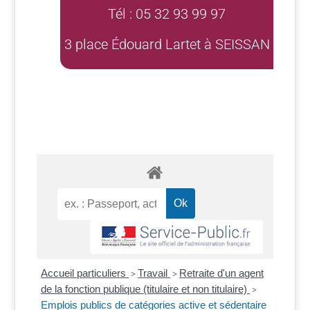
Tél : 05 32 93 99 97
3 place Édouard Lartet à SEISSAN
Accueil particuliers
Travail
Retraite d'un agent
>
>
de la fonction publique (titulaire et non titulaire)
>
Emplois publics de catégories active et sédentaire