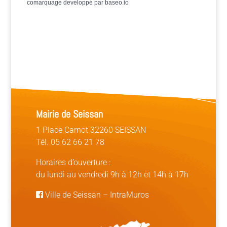
comarquage developpé par
baseo.io
Mairie de Seissan
1 Place Carnot 32260 SEISSAN
Tél. 05 62 66 21 78
Horaires d’ouverture :
du lundi au vendredi 9h à 12h et 14h à 17h
Ville de Seissan
–
IntraMuros