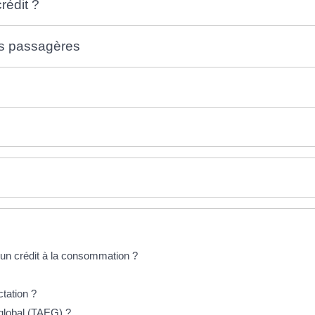
rédit ?
res passagères
r un crédit à la consommation ?
ctation ?
 global (TAEG) ?