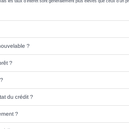
ais les taux d'intérêt sont généralement plus élevés que ceux d'un p
nouvelable ?
rêt ?
 ?
at du crédit ?
gement ?