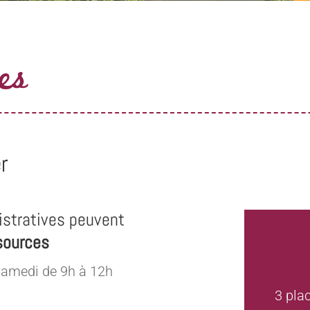
es
r
stratives peuvent
sources
samedi de 9h à 12h
3 pla