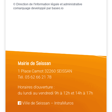
©
Direction de l'information légale et administrative
comarquage developpé par
baseo.io
Mairie de Seissan
1 Place Carnot 32260 SEISSAN
Tél. 05 62 66 21 78
Horaires d’ouverture :
du lundi au vendredi 9h à 12h et 14h à 17h
Ville de Seissan
–
IntraMuros