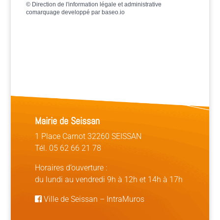
©
Direction de l'information légale et administrative
comarquage developpé par
baseo.io
Mairie de Seissan
1 Place Carnot 32260 SEISSAN
Tél. 05 62 66 21 78
Horaires d’ouverture :
du lundi au vendredi 9h à 12h et 14h à 17h
Ville de Seissan
–
IntraMuros