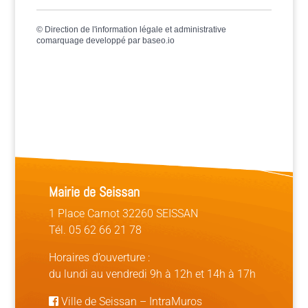
©
Direction de l'information légale et administrative
comarquage developpé par
baseo.io
Mairie de Seissan
1 Place Carnot 32260 SEISSAN
Tél. 05 62 66 21 78
Horaires d’ouverture :
du lundi au vendredi 9h à 12h et 14h à 17h
Ville de Seissan
–
IntraMuros