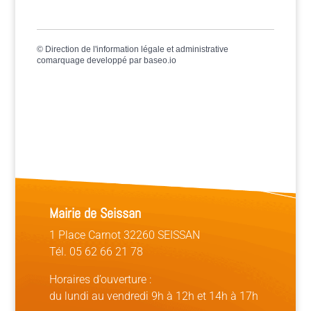
©
Direction de l'information légale et administrative
comarquage developpé par
baseo.io
Mairie de Seissan
1 Place Carnot 32260 SEISSAN
Tél. 05 62 66 21 78
Horaires d’ouverture :
du lundi au vendredi 9h à 12h et 14h à 17h