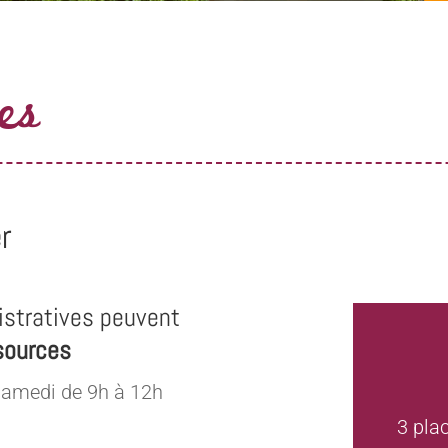
es
r
stratives peuvent
sources
samedi de 9h à 12h
3 pla