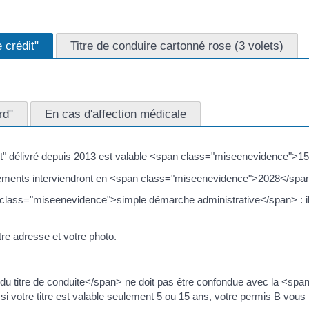
 crédit"
Titre de conduire cartonné rose (3 volets)
rd"
En cas d'affection médicale
édit" délivré depuis 2013 est valable <span class="miseenevidence">1
ments interviendront en <span class="miseenevidence">2028</spa
class="miseenevidence">simple démarche administrative</span> : il n
re adresse et votre photo.
du titre de conduite</span> ne doit pas être confondue avec la <spa
 votre titre est valable seulement 5 ou 15 ans, votre permis B vous 