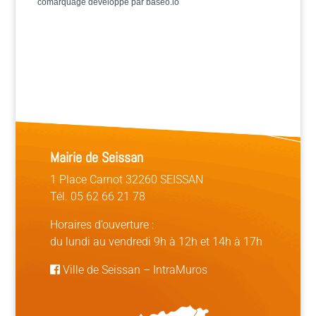
comarquage developpé par
baseo.io
Mairie de Seissan
1 Place Carnot 32260 SEISSAN
Tél. 05 62 66 21 78
Horaires d’ouverture :
du lundi au vendredi 9h à 12h et 14h à 17h
Ville de Seissan
–
IntraMuros