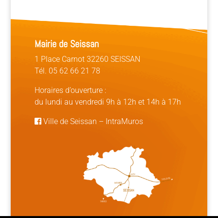
Mairie de Seissan
1 Place Carnot 32260 SEISSAN
Tél. 05 62 66 21 78
Horaires d’ouverture :
du lundi au vendredi 9h à 12h et 14h à 17h
Ville de Seissan
–
IntraMuros