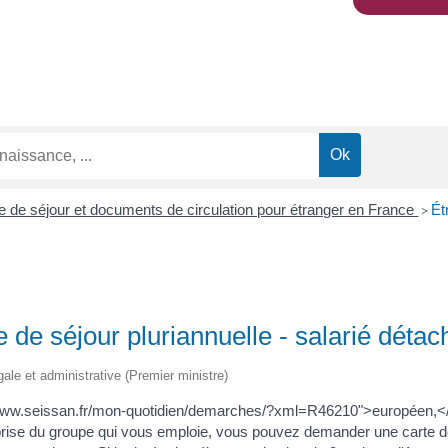
rte de séjour et documents de circulation pour étranger en France
Ét
>
e de séjour pluriannuelle - salarié déta
égale et administrative (Premier ministre)
//www.seissan.fr/mon-quotidien/demarches/?xml=R46210">européen,</
prise du groupe qui vous emploie, vous pouvez demander une carte d