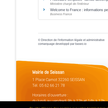
Ministère chargé de l'intérieur
Welcome to France : informations per
Business France
©
Direction de l'information légale et administrative
comarquage developpé par
baseo.io
Mairie de Seissan
1 Place Carnot 32260 SEISSAN
Tél. 05 62 66 21 78
Horaires d'ouverture :
du lundi au vendredi 9h à 12h et 14h à 17h