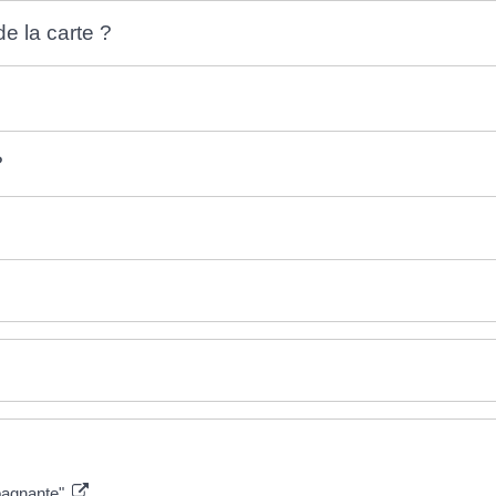
de la carte ?
?
?
mpagnante"