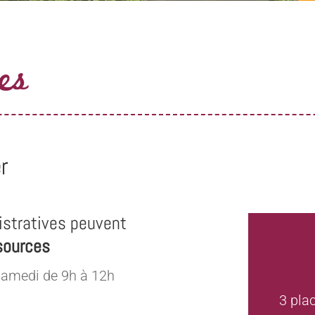
es
r
stratives peuvent
sources
samedi de 9h à 12h
3 pla