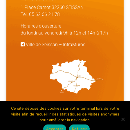
1 Place Carnot 32260 SEISSAN
Tél. 05 62 66 21 78
Horaires d’ouverture :
du lundi au vendredi 9h à 12h et 14h à 17h
Ville de Seissan
–
IntraMuros
Ce site dépose des cookies sur votre terminal lors de votre
Mentions légales | Crédits
|
Plan du site
visite afin de recueillir des statistiques de visites anonymes
pour améliorer la navigation.
Accepter
Refuser