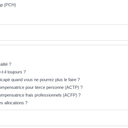
ap (PCH)
alité ?
-il toujours ?
capé quand vous ne pourrez plus le faire ?
 compensatrice pour tierce personne (ACTP) ?
compensatrice frais professionnels (ACFP) ?
s allocations ?