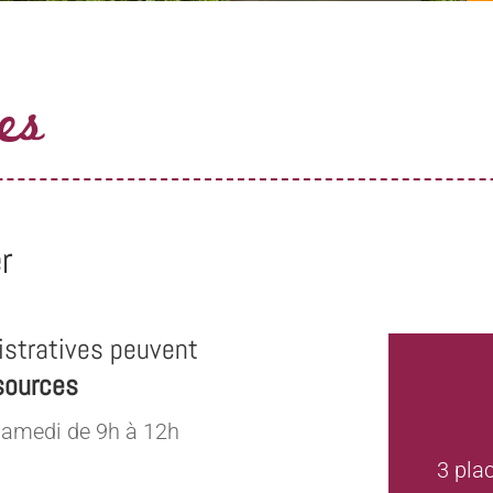
es
r
stratives peuvent
sources
samedi de 9h à 12h
3 pla