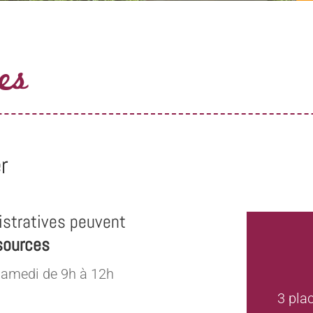
es
r
stratives peuvent
sources
samedi de 9h à 12h
3 pla