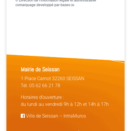
©
Direction de l'information légale et administrative
comarquage developpé par
baseo.io
Mairie de Seissan
1 Place Carnot 32260 SEISSAN
Tél. 05 62 66 21 78
Horaires d’ouverture :
du lundi au vendredi 9h à 12h et 14h à 17h
Ville de Seissan
–
IntraMuros