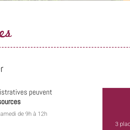
es
r
stratives peuvent
sources
samedi de 9h à 12h
3 pla