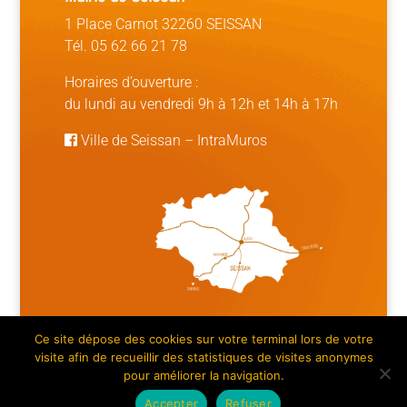
1 Place Carnot 32260 SEISSAN
Tél. 05 62 66 21 78
Horaires d’ouverture :
du lundi au vendredi 9h à 12h et 14h à 17h
Ville de Seissan
–
IntraMuros
Ce site dépose des cookies sur votre terminal lors de votre
Mentions légales | Crédits
|
Plan du site
visite afin de recueillir des statistiques de visites anonymes
pour améliorer la navigation.
Accepter
Refuser