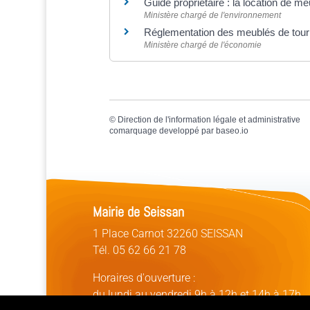
Guide propriétaire : la location de 
Ministère chargé de l'environnement
Réglementation des meublés de tou
Ministère chargé de l'économie
©
Direction de l'information légale et administrative
comarquage developpé par
baseo.io
Mairie de Seissan
1 Place Carnot 32260 SEISSAN
Tél. 05 62 66 21 78
Horaires d'ouverture :
du lundi au vendredi 9h à 12h et 14h à 17h