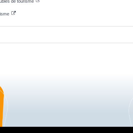
meublés de tourisme
risme