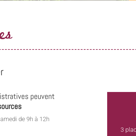
es
r
stratives peuvent
sources
samedi de 9h à 12h
3 pla