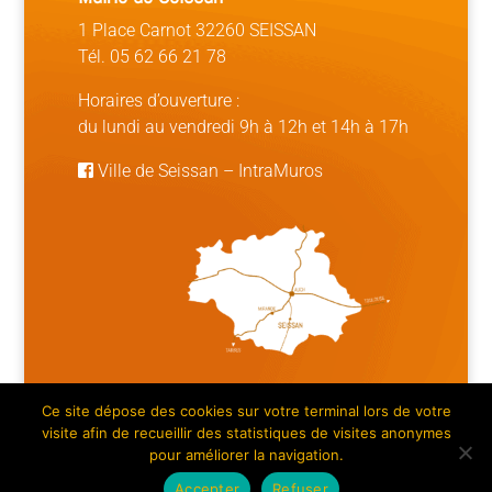
1 Place Carnot 32260 SEISSAN
Tél. 05 62 66 21 78
Horaires d’ouverture :
du lundi au vendredi 9h à 12h et 14h à 17h
Ville de Seissan
–
IntraMuros
Ce site dépose des cookies sur votre terminal lors de votre
Mentions légales | Crédits
|
Plan du site
visite afin de recueillir des statistiques de visites anonymes
pour améliorer la navigation.
Accepter
Refuser