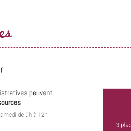
es
r
stratives peuvent
sources
samedi de 9h à 12h
3 pla