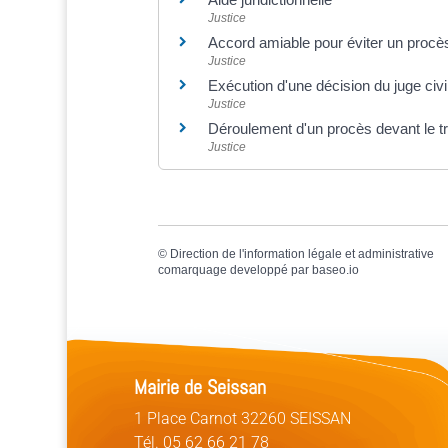
Justice
Accord amiable pour éviter un procès
Justice
Exécution d'une décision du juge civi
Justice
Déroulement d'un procès devant le tri
Justice
©
Direction de l'information légale et administrative
comarquage developpé par
baseo.io
Mairie de Seissan
1 Place Carnot 32260 SEISSAN
Tél. 05 62 66 21 78