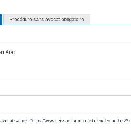
Procédure sans avocat obligatoire
en état
un avocat <a href="https://www.seissan.fr/mon-quotidien/demarches/