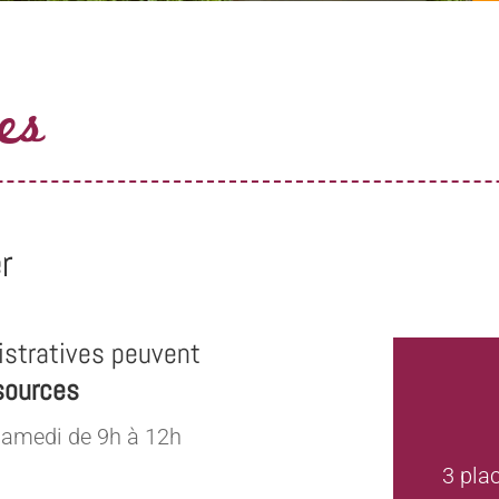
es
r
stratives peuvent
sources
samedi de 9h à 12h
3 pla