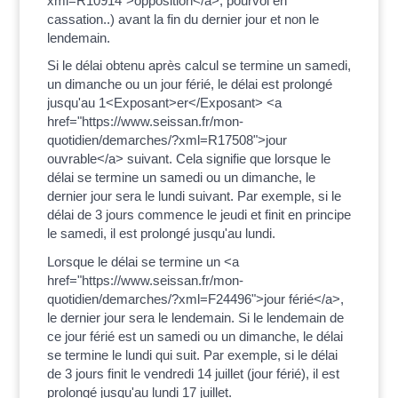
xml=R10914">opposition</a>, pourvoi en
cassation..) avant la fin du dernier jour et non le
lendemain.
Si le délai obtenu après calcul se termine un samedi,
un dimanche ou un jour férié, le délai est prolongé
jusqu'au 1<Exposant>er</Exposant> <a
href="https://www.seissan.fr/mon-
quotidien/demarches/?xml=R17508">jour
ouvrable</a> suivant. Cela signifie que lorsque le
délai se termine un samedi ou un dimanche, le
dernier jour sera le lundi suivant. Par exemple, si le
délai de 3 jours commence le jeudi et finit en principe
le samedi, il est prolongé jusqu'au lundi.
Lorsque le délai se termine un <a
href="https://www.seissan.fr/mon-
quotidien/demarches/?xml=F24496">jour férié</a>,
le dernier jour sera le lendemain. Si le lendemain de
ce jour férié est un samedi ou un dimanche, le délai
se termine le lundi qui suit. Par exemple, si le délai
de 3 jours finit le vendredi 14 juillet (jour férié), il est
prolongé jusqu'au lundi 17 juillet.