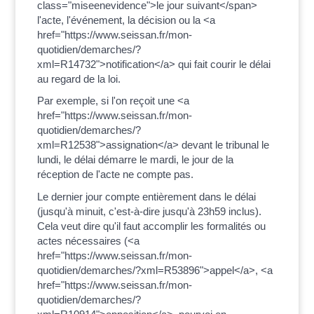
class="miseenevidence">le jour suivant</span>
l'acte, l'événement, la décision ou la <a
href="https://www.seissan.fr/mon-
quotidien/demarches/?
xml=R14732">notification</a> qui fait courir le délai
au regard de la loi.
Par exemple, si l'on reçoit une <a
href="https://www.seissan.fr/mon-
quotidien/demarches/?
xml=R12538">assignation</a> devant le tribunal le
lundi, le délai démarre le mardi, le jour de la
réception de l'acte ne compte pas.
Le dernier jour compte entièrement dans le délai
(jusqu'à minuit, c'est-à-dire jusqu'à 23h59 inclus).
Cela veut dire qu'il faut accomplir les formalités ou
actes nécessaires (<a
href="https://www.seissan.fr/mon-
quotidien/demarches/?xml=R53896">appel</a>, <a
href="https://www.seissan.fr/mon-
quotidien/demarches/?