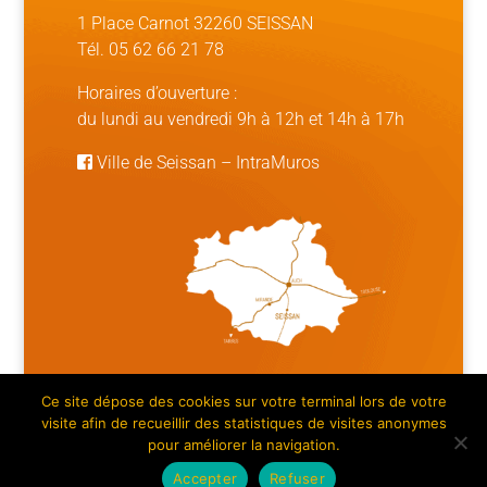
1 Place Carnot 32260 SEISSAN
Tél. 05 62 66 21 78
Horaires d’ouverture :
du lundi au vendredi 9h à 12h et 14h à 17h
Ville de Seissan
–
IntraMuros
Ce site dépose des cookies sur votre terminal lors de votre
Mentions légales | Crédits
|
Plan du site
visite afin de recueillir des statistiques de visites anonymes
pour améliorer la navigation.
Accepter
Refuser